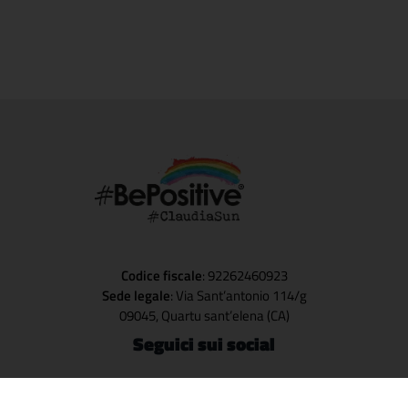
Codice fiscale
: 92262460923
Sede legale
: Via Sant’antonio 114/g
09045, Quartu sant’elena (CA)
Seguici sui social