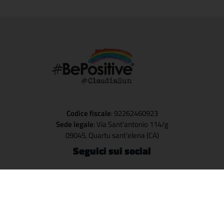
Codice fiscale
: 92262460923
Sede legale
: Via Sant’antonio 114/g
09045, Quartu sant’elena (CA)
Seguici sui social